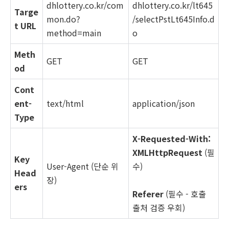
dhlottery.co.kr/com
dhlottery.co.kr/lt645
Targe
mon.do?
/selectPstLt645Info.d
t URL
method=main
o
Meth
GET
GET
od
Cont
ent-
text/html
application/json
Type
X-Requested-With:
XMLHttpRequest
(필
Key
User-Agent (단순 위
수)
Head
장)
ers
Referer
(필수 - 호출
출처 검증 우회)