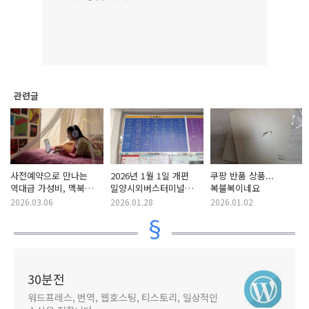
관련글
사전예약으로 만나는
2026년 1월 1일 개편
쿠팡 반품 상품...
역대급 가성비, 맥북
밀양시외버스터미널
복불복이네요
네오 A18 Pro 총정리
시간표 및 요금 정보
2026.03.06
2026.01.28
2026.01.02
30분전
워드프레스, 번역, 웹호스팅, 티스토리, 일상적인