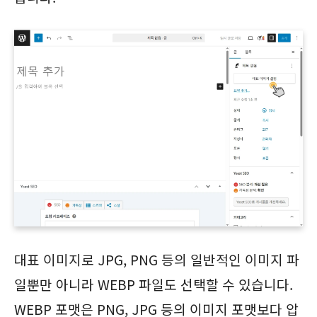
대표 이미지로 JPG, PNG 등의 일반적인 이미지 파
일뿐만 아니라 WEBP 파일도 선택할 수 있습니다.
WEBP 포맷은 PNG, JPG 등의 이미지 포맷보다 압