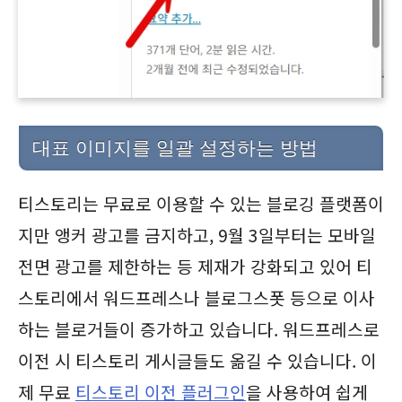
대표 이미지를 일괄 설정하는 방법
티스토리는 무료로 이용할 수 있는 블로깅 플랫폼이
지만 앵커 광고를 금지하고, 9월 3일부터는 모바일
전면 광고를 제한하는 등 제재가 강화되고 있어 티
스토리에서 워드프레스나 블로그스폿 등으로 이사
하는 블로거들이 증가하고 있습니다. 워드프레스로
이전 시 티스토리 게시글들도 옮길 수 있습니다. 이
제 무료
티스토리 이전 플러그인
을 사용하여 쉽게