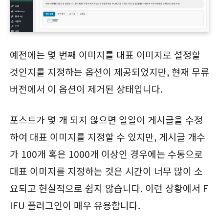
예전에는 몇 번째 이미지를 대표 이미지로 설정할
것인지를 지정하는 옵션이 제공되었지만, 현재 무류
버전에서 이 옵션이 제거된 상태입니다.
포스트가 몇 개 되지 않으면 일일이 게시글을 수정
하여 대표 이미지를 지정할 수 있지만, 게시글 개수
가 100개 혹은 1000개 이상인 경우에는 수동으로
대표 이미지를 지정하는 것은 시간이 너무 많이 소
요되고 현실적으로 쉽지 않습니다. 이런 상황에서 F
IFU 플러그인이 매우 유용합니다.