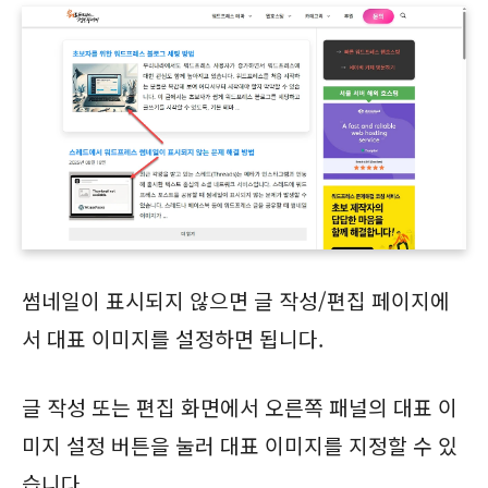
썸네일이 표시되지 않으면 글 작성/편집 페이지에
서 대표 이미지를 설정하면 됩니다.
글 작성 또는 편집 화면에서 오른쪽 패널의 대표 이
미지 설정 버튼을 눌러 대표 이미지를 지정할 수 있
습니다.