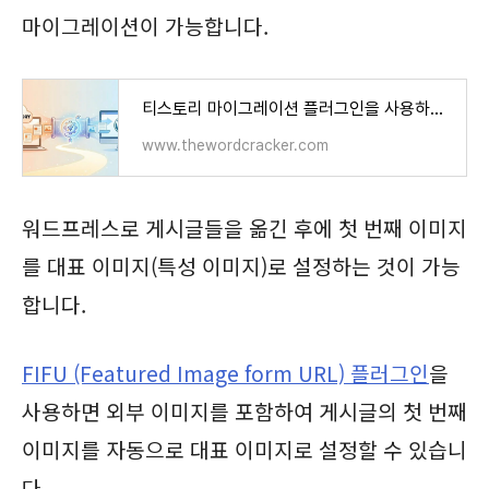
마이그레이션이 가능합니다.
티스토리 마이그레이션 플러그인을 사용하여 쉽게 티스토리를 워드프레스로 이전하기 - 워드프
www.thewordcracker.com
워드프레스로 게시글들을 옮긴 후에 첫 번째 이미지
를 대표 이미지(특성 이미지)로 설정하는 것이 가능
합니다.
FIFU (Featured Image form URL) 플러그인
을
사용하면 외부 이미지를 포함하여 게시글의 첫 번째
이미지를 자동으로 대표 이미지로 설정할 수 있습니
다.