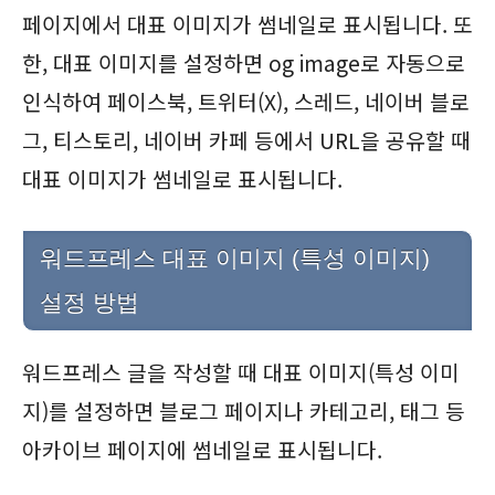
페이지에서 대표 이미지가 썸네일로 표시됩니다. 또
한, 대표 이미지를 설정하면 og image로 자동으로
인식하여 페이스북, 트위터(X), 스레드, 네이버 블로
그, 티스토리, 네이버 카페 등에서 URL을 공유할 때
대표 이미지가 썸네일로 표시됩니다.
워드프레스 대표 이미지 (특성 이미지)
설정 방법
워드프레스 글을 작성할 때 대표 이미지(특성 이미
지)를 설정하면 블로그 페이지나 카테고리, 태그 등
아카이브 페이지에 썸네일로 표시됩니다.