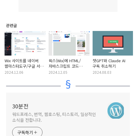
관련글
Wix 사이트를 네이버
윅스(Wix)에 HTML/
챗GPT와 Claude AI
웹마스터도구/구글 서치
자바스크립트 코드
구독 취소하기
콘솔에 등록하기
추가하는 방법
2024.12.06
2024.12.05
2024.08.03
30분전
워드프레스, 번역, 웹호스팅, 티스토리, 일상적인
소식을 전합니다.
구독하기