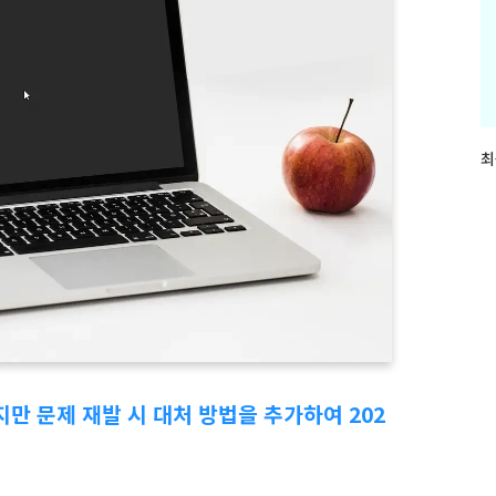
최
최
근
글
과
인
기
글
었지만 문제 재발 시 대처 방법을 추가하여 202