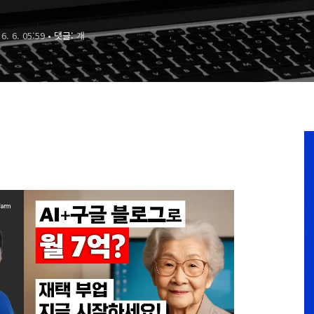
 6. 6. 05:59
• 댓글:
개