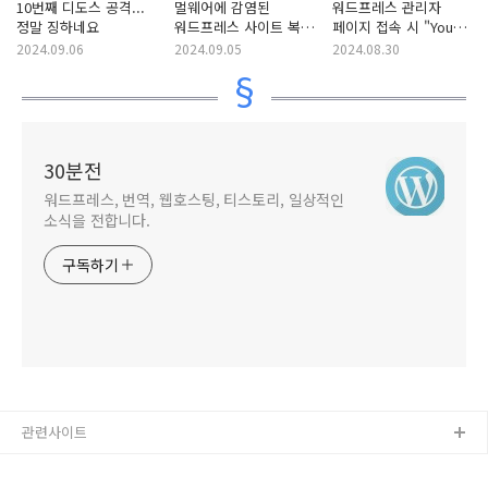
10번째 디도스 공격...
멀웨어에 감염된
워드프레스 관리자
정말 징하네요
워드프레스 사이트 복구
페이지 접속 시 "You
및 업데이트 작업
don't have
2024.09.06
2024.09.05
2024.08.30
permission to access
this resource" 오류가
발생하는 경우
30분전
워드프레스, 번역, 웹호스팅, 티스토리, 일상적인
소식을 전합니다.
구독하기
관련사이트