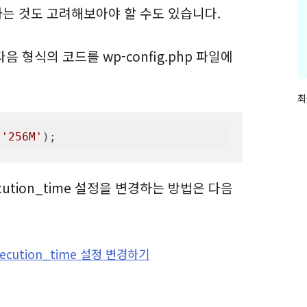
하는 것도 고려해보아야 할 수도 있습니다.
 형식의 코드를 wp-config.php 파일에
최
최
근
글
 
'256M'
);
과
인
기
글
xecution_time 설정을 변경하는 방법은 다음
xecution_time 설정 변경하기