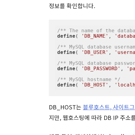
정보를 확인합니다.
/** The name of the datab
define
( 
'DB_NAME'
, 
'datab
/** MySQL database userna
define
( 
'DB_USER'
, 
'usern
/** MySQL database passwo
define
( 
'DB_PASSWORD'
, 
'p
/** MySQL hostname */
define
( 
'DB_HOST'
, 
'local
DB_HOST는
블루호스트, 사이트
지만, 웹호스팅에 따라 DB IP 주