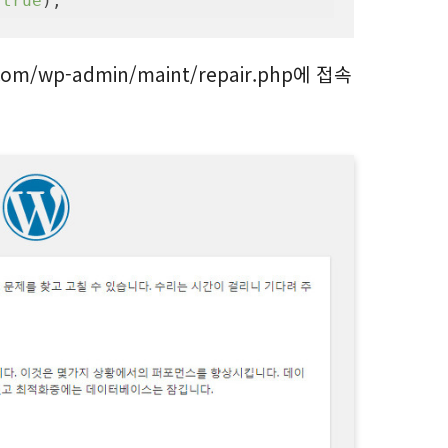
 
true
);
om/wp-admin/maint/repair.php에 접속