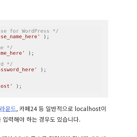
ase for WordPress */
ase_name_here'
 );

me */
ame_here'
 );

rd */
assword_here'
 );

host'
 );
그라운드
, 카페24 등 일반적으로 localhost이
소를 입력해야 하는 경우도 있습니다.