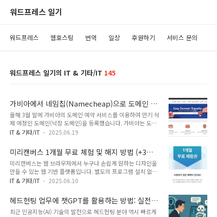
워드프레스 일기
워드프레스
웹호스팅
번역
일상
후원하기
서비스 문의
워드프레스 일기의 IT & 기타/IT
145
가비아에서 네임칩(Namecheap)으로 도메인 기
관이전 방법
올해 3월 말에 가비아의 도메인 예약 서비스를 이용하여 만기 삭
제 예정인 도메인(낙장 도메인)을 등록했습니다. 가비아는 도메
인 등록비가 비싸기 때문에 저렴한 도메인 등록업체인 네임칩
IT & 기타/IT
2025.06.19
(Namecheap)으로 어제 기관이전을 완료했습니다. 가비아에
도메인을 등록하면 일정 기간 동안 기관이전이 제한됩니다.
미리캔버스 1개월 무료 체험 및 해지 방법 (+3개
ICANN 정책에 따라 소유권을 변경하거나 이메일 정보를 변경한
월 33% 할인 방법)
미리캔버스는 웹 브라우저에서 누구나 손쉽게 원하는 디자인을
후 60일 이내에는 기관이전을 할 수가 없습니다.닷컴(.com) 도
만들 수 있는 웹 기반 플랫폼입니다. 별도의 프로그램 설치 없이
메인의 경우 네임칩으로 기관이전할 경우 11.48달러에 가능합
카드뉴스, 포스터, 프레젠테이션, 상세페이지, 블로그 썸네일, 유
니다. 기관을 이전하면 도메인 기간이 1년 연장됩니다. 가이바에
IT & 기타/IT
2025.06.10
튜브 썸네일 등을 만들 수 있습니다. 초보자도 쉽게 사용할 수 있
서 네임칩으로 도메인을 기관 이전하는 방법에 대하여 살펴보겠
도록 다양한 템플릿과 사진, 아이콘, 영상, 오디오 등 풍부한 디
습니다. 카페24, 호스팅KR 등 다른 도메인 등록업체로 이전하는
헤드헌팅 업무에 챗GPT를 활용하는 방법: 실전
자인 요소가 제공됩니다.이 서비스를 이용하면 텍스트, 도형, 이
경우에도 동일한 프로세스로 가능..
가이드
최근 인공지능(AI) 기술의 발전으로 헤드헌팅 분야 역시 빠르게
미지 등을 자유롭게 삽입하거나 수정해 자신만의 디자인을 완성