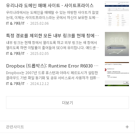
검색에서 누락되는 경우가 있습니다. 한 번씩 내 글이 잘 노출되
미지의 사용으로 인한 책임은 사용자가 지도록 하는 것이 아닌가
우리나라 도메인 매매 사이트 - 사이트프라이스
고 있는지 구글 서치 콘솔에서 확인하여 색인에서 누락된 글에
생각됩니다.챗GPT ..
우리나라에서는 도메인을 매매할 수 있는 마땅한 사이트가 없었
대하여 색인 생성 요청을 해주면 좋은 것 같습니다.참고로 초기
는데, 이제는 사이트프라이스라는 곳에서 자신이 보유한 도메인
에는 티스토리나 워드프레스 글들이 네이버 또는 구글에 잘 노출
을 매물로 올리거나 다른 사람이 올린 도메인을 구입할 수 있습
이 안 될 수 있습니다. 특히 구글은 샌드박스 기간이라는 것이 존
IT & 기타/IT
2025.02.06
니다. 저는 도메인 두 개를 사이트프라이스에 올려보았습니다.도
재하여 몇 개월 정도는 유입이 거의 없을 수 있습니다. 구글 유입
메인 매매 사이트 - 사이트프라이스사이트프라이스는 쇼핑몰,
이 안 되는 이유: 구글 샌드박스 기간 - 워드프레스 정보꾸러미블
특정 경로를 제외한 모든 내부 링크를 현재 창에
컨텐츠 사이트, 어플(앱), 솔루션 등을 판매하거나 구매할 수 있
로그를 개설한 지 1~2개월이..
서 열리도록 설정하는 방법
내부 링크는 현재 창에서 열리도록 하고 외부 링크는 새 창에서
고, 도메인 매매도 가능합니다.살펴보니 10만원대부터 억대까지
열리도록 하면 이탈률이 줄어들어 SEO에 유리합니다. 애드센스
다양하게 가격을 설정하였네요. 위의 그림에서 1억이 넘는 도메
수익면에서는 모든 링크가 현재 창에서 열리도록 하는 것이 전면
인은 팔릴 가능성이 거의 제로가 아닐까 생각됩니다.😄혹시 다
IT & 기타/IT
2025.02.05
광고가 표시될 가능성이 높아 유리합니다. 새 창에서 열리도록
음 도메인에 관심이 있으신 경우 카톡에서 오픈채팅방(1:1 대화
해도 이제 전면 광고가 표시되기는 하지만 새 창을 닫고 다시 해
방)을 통해 문의주실 수 있습니다😊😊
Dropbox (드롭박스): Runtime Error R6030 -
당 사이트로 되돌아가야 전면 광고를 볼 수 있어 효과가 떨어질
els.kronse.kravada.co.kronse.kr 도메인..
CRT not Initialized
Dropbox는 2007년 드류 휴스턴과 아라시 페르도시가 설립한
수 있습니다.저는 워드프레스 블로그에서 모든 내부 링크를 현재
클라우드 기반 파일 동기화 및 공유 서비스로서 사용자가 컴퓨
창에서 열리도록 하는 코드를 추가했습니다. 오래전에 작성한 글
터, 휴대폰, 태블릿 등 다양한 기기에서 파일을 쉽게 저장하고 동
에는 내부 링크를 새 탭에서 열리도록 설정한 것이 많아서 간단
IT & 기타/IT
2024.12.12
기화할 수 있게 합니다. 드롭박스는 한 계정당 무료로 2GB의 저
한 자바스크립트로 내부 링크를 현재 탭에서 열리도록 했습니다.
장 공간을 제공하며, 윈도우, macOS, 리눅스, iOS, 안드로이드
하지만 특정 서브 디렉터리로 시작하는 URL(예:
등 다양한 플랫폼을 지원합니다. 오늘 윈도우를 시작할 때 갑자
example.com/go/...와 같이 ..
더보기
기 Microsoft Visual C++ Runtime Library Runtime Error!
Program: C:\Program
Files(x86)\Dropbox\Update\DropboxUpdate.exe R6030
- CRT not intialized 오류가 발생했습니다. 이 문제를 검색해
보니 윈도우 10과 윈도우 ..
관련사이트