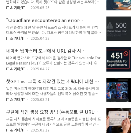
변화하고 있습니다. 특히 챗GPT와 같은 생성형 AI는 후보자(지
할 수 있습니다. 또한 AI 기술을 활용한 맞춤형 요소 추천, 협업
원자) 분석, 문서 자동화, 실시간 인터뷰 등 다양한 업무를 혁신
기능, 클라우드 저장과 공유 기능도 지원합니다. 이를 통해 디자
IT & 기타/IT
2025.05.25
적으로 개선할 수 있습니다. 챗GPT를 활용하면 헤드헌터는 더
인 경험이 없는 사람도 전문가 수준의 결과물을 빠르고 간편하게
빠르고 정확하게 적합한 인재를 찾을 수 있으며, 반복적이고 시
만들 수 있습니다.저는 블로그 썸네일이나 유튜브 영상에 사용할
"Cloudflare encountered an error
간이 많이 소요되는 업무를 자동화하여 효율성을 극대화할 수 있
썸네일을 제작하는 ..
processing this request: Internal server
작년 8~9월에 한 달 동안 워드프레스 사이트가 이틀에 한 번씩
습니다.간혹 지인들이 챗GPT 사용법을 물어오곤 합니다. 지난
error" 에러가 발생하는 경우
디도스 공격을 받았습니다. 디도스 공격에 대비하여 위해 클라우
달에는 헤드헌팅 분야에서 일하는 지인이 챗GPT 사용법을 문의
드플레어와 연동하여 지금까지 이용해오고 있습니다. 오늘 오전
해와서 챗GPT, 그록3, 제미나이 등에 대하여 간략히 소개해주
IT & 기타/IT
2025.04.29
에 클라우드플레어와 연동된 모든 도메인에서 "Cloudflare
고, 어떤 식으로 활용하면 좋을지에 대하여 알려주었습니다.😄
encountered an error processing this request: Internal
챗GPT를 헤드헌팅 업무에 어떻게 활용하면 좋을지에 대하여 간
네이버 웹마스터 도구에서 URL 검사 시
server error"가 발생했습니다.아마도 클라우드플레어의 일시적
략히 정리해 보았습니다. 실..
"Unavailable For Legal Reasons (451)" 오류
네이버 웹마스터 도구에서 URL을 검사할 때 "Unavailable For
인 오류가 아닌가 생각됩니다. 시간이 지나면 이 에러가 사라질
가 발생하는 경우
Legal Reasons (451)" 오류가 반환되는 경우가 있습니다. 워드
것이라 생각됩니다. 오류가 사라지지 않는다면 아래 내용을 참고
프레스 사이트에 대하여 네이버 서치어드바이저에서 이 오류가
하여 조치를 취해보시기 바랍니다."Cloudflare encountered
IT & 기타/IT
2025.04.27
발생한다는 분이 계시네요. HTTP 451 응답 코드는 사용자가 요
an error processing this request: Internal server error..
청한 웹페이지나 리소스가 저작권 문제, 정부의 법적 규제, 법원
챗GPT vs. 그록 3: 저작권 있는 캐릭터에 대한 이
명령, 데이터 보호법 등 법적인 이유로 인해 접근이 차단되었음
미지 생성
일론 머스크가 챗GPT의 대항마로 그록 3(Grok 3)를 출시함에
을 나타내는 상태 코드입니다. 주로 특정 국가나 지역에서 법적
따라 생성형 AI에 대한 사용자들의 선택 폭이 넓어진 것 같습니
제한이 있거나, 해당 콘텐츠가 법적으로 제공될 수 없는 경우에
다. 더구나 중국의 딥시크도 선택할 수 있기 때문에 이제는 유료
이 오류가 발생할 수 있습니다.네이버 웹마스터 도구에서 URL
IT & 기타/IT
2025.03.21
버전을 굳이 사용하지 않아도 될 정도가 아닌가 생각됩니다.그록
검사 시 "Unavailable For Legal Reasons (451)" 오류가 발생
3는 공개되던 날에는 x.com의 프리미엄 요금제에서만 지원되
하는 경우네이버 웹마스터 도구에서 U..
구글에 색인 생성 요청 방법 (수동으로 글 URL
었지만 그 다음날 무료로 풀렸습니다. 저는 그록 3 공개되던 날
제출하기)
구글 서치 콘솔에 사이트를 등록하고 사이트맵을 제출한 후에 포
에 프리미엄 요금제에 가입했습니다.😥챗GPT에서는 저작권 있
스트를 발행하면 구글에서 정기적으로 글을 크롤링하여 색인에
는 이미지나 캐릭터와 관련하여 이미지 생성을 요청하면 저작권
추가합니다. 초기에는 글을 발행해도 금방 글이 노출되지 않을
때문에 이미지 생성을 거부합니다. 하지만 그록 3는 저작권 여부
IT & 기타/IT
2025.03.17
수 있습니다. 또, 간혹 발행한 글에 대한 색인이 생성되지 않아
에 관계없이 이미지를 생성해 주는 것 같습니다. 다만, 생성된 이