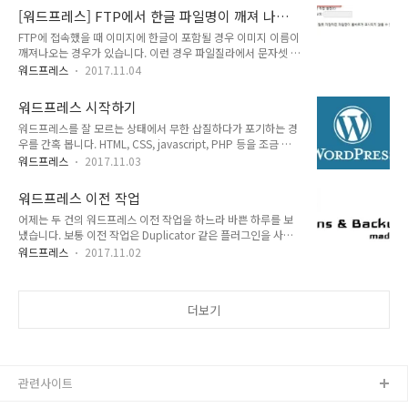
무료 레스토랑 레이아웃 팩 다운로드 Divi 레이아웃 팩은
등이 표시되어 있습니다. WPML을 사용하면 비교..
[워드프레스] FTP에서 한글 파일명이 깨져 나오
Elegant Themes 블로그에서 다운로드가 가능합니다. 이번에
는 경우
FTP에 접속했을 때 이미지에 한글이 포함될 경우 이미지 이름이
공개한 무료 패션 레이아웃 팩은 레드 색상에 중점을 두고 만든
깨져나오는 경우가 있습니다. 이런 경우 파일질라에서 문자셋 설
것 같습니다. Divi 테마는 구입하면 사이트 개수에 관계없이 사
정을 강제로 UTF-8로 설정해주면 문제가 해결됩니다.FTP에
용할 수 있으므로 에이전시나 여러 개의 사이트를 운영할 때 유
워드프레스
2017.11.04
서 한글 파일명이 깨져 나오는 경우FileZilla를 사용하는 경우 파
리합니다. 단일 사이트의 경우 아바다나 Enfold 같은 인기 테마
일 > 사이트 관리자에서 해당 FTP 계정을 클릭하고 문자셋 설정
를 사용할 수 있습니다. 참고: 아바다는 왜 인기가 있을까?
워드프레스 시작하기
을 UTF-8로 강제 설정으로 설정하면 FTP로 파일 이름에 한글이
워드프레스를 잘 모르는 상태에서 무한 삽질하다가 포기하는 경
포함된 이미지 파일들을 업로드하거나 다운로드해도 파일명이
우를 간혹 봅니다. HTML, CSS, javascript, PHP 등을 조금 알
깨지지 않을 것입니다. Bluehost나 Siteground 같은 해외 호스
고 있다면 조금의 학습을 통해 쉽게 워드프레스에 적응할 수 있
팅을 이용하는 경우 기본 설정인 "자동 감지"를 사용해도 아무
워드프레스
2017.11.03
을 것 같습니다. 먼저는 워드프레스 기본 서적을 한 권 구입하여
런 문제가 없지만 카페24 등 일부 국내 호스팅에서는 이 문제가
보는 것이 좋습니다. 간혹 PHP를 잘 아시는 분들이 '워드프레스
발생하네요.SSH에서 접속하면 한글 파일명이 그대로 표시됩니
워드프레스 이전 작업
라고 뭐 별 것 있겠어?'라면서 워드프레스 코어 파일, 워드프레
다.참고..
어제는 두 건의 워드프레스 이전 작업을 하느라 바쁜 하루를 보
스 테마와 플러그인을 수정하는 경우가 있습니다. 그러면 나중에
냈습니다. 보통 이전 작업은 Duplicator 같은 플러그인을 사용
워드프레스, 테마, 플러그인을 업데이트할 수 없게 되는 상황이
하면 간단하게 가능합니다. 워드프레스 사이트 이전하기
발생합니다. 워드프레스 서적을 본다고 해서 갑자기 워드프레스
워드프레스
2017.11.02
(Duplicator) 하지만 의뢰해오는 분들은 대부분 Duplicator로
를 잘 해지는 것은 아니지만, 워드프레스에 대한 기본적인 지식
시도했다가 실패하여 오는 경우가 많습니다. 사이트 규모가 너무
없이 시작할 경우에 겪게 될 시행착오를 최소화할 수 있습니다.
크거나 웹호스팅 서버에서 특정 기능을 지원해주지 않을 경우
그리고 다음..
더보기
Duplicator를 이용한 사이트 이전이 실패할 수 있습니다. 특히
파일 개수가 많고 용량이 큰 경우 다운로드받아서 업로드하는 데
시간이 많이 걸릴 수 있습니다. 다행히 SSH가 지원된다면 시간
을 조금 단축시킬 수 있습니다. FTP를 통해 다운로드/업로드할
때 시간이 제법 걸릴 수 있습니다. 폴더를 압축하여 다운로드받
관련사이트
아서 압축된 ..