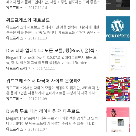
페이지 빌더 플러그인이지만, 사실 비주얼 컴포저는 그리 좋은
편입니다. (할인을 안 해도 판매 1위를 몇 년 동안 지키고 있으니
플러그인이 아닙니다. 워드프레스가 업데이트될 때마다 호환성
굳이 세일을 할 필요성을 못 느낄 수도 있을 것 같습니다.) 참고
워드프레스
2017.11.14
문제를 일으킬 수 있고, 테마나 다른 플러그인과도 자주 충돌을
로 워드프레스가 부담스럽다면 Wix 같은 CMS를 사용해보는 것
일으킵니다. 무엇보다 비컴은 사이트 속도를 느리게 합니다. 페
도 한 방법 같습니다. Wix가 SEO(검색엔진최적화)에 약해서 그
워드프레스와 제로보드
이지 빌더를 사용할 경우의 장점과 단점에 대해서는 다음 글을
동안 약점으로..
워드프레스와 제로보드 중에서 어떤 것을 선택해야 할지에 대한
참고해보시기 바랍니다. 워드프레스 페이지 빌더의 장점과 단점
질문을 하는 분들이 간혹 있습니다. 제로보드는 개발이 중단되지
페이지 빌더의 가장 큰 문제는 페이지 빌더가 문제를 일으킬 경
오래되기 때문에 보안 문제가 심각한 수준입니다. 사전 공지한
우 다른 플러그인으로 대체할 수 없다는 데 있습니다. 가령, 베스
워드프레스
2017.11.13
대로 2009년 9월 25일자로 제로보드4의 배포가 중단되었다.
트셀링 워드프레스 테마인 아바다(Avada)에는 자체 페이지 빌
공식적인 배포와 지원은 중단되었으나 웹사이트에서는 보안 정
더인 Fusion Builder가 내장되어 있습니다. 아바다를 사용하다
Divi 테마 업데이트: 모든 모듈, 행(Row), 절(섹
보를 공유하고 데이터 이전에 대한 안내를 하고 있다.
가 테마를 바꾸면 Fu..
션)에 고급 테두리 옵션 제공
Elegant Themes의 Divi가 3.0.87로 업데이트되면서 모든 모
XpressEngine으로 이전하기 위해서는 데이터를 XML 형식인
듈, 행 및 섹션에 고급 테두리 옵션(Advanced Border
XEXML로 옮긴 후 업로드해야 한다. 제로보드4 외에도 워드프레
Options)을 사용할 수 있도록 기능이 업데이트되었습니다. 테
스, 그누보드, 스프링보드 등의 게시판에서 XEXML 데이터를 추
워드프레스/테마
2017.11.11
두리 옵션 인터페이스 사용자 지정 컬러, 크기, 스타일(Custom
출할 수 있는 프로그램을 공개하고 있다. (출처: 위키백과) SEO
Colors, Sizes And Styles) 각 가장자리를 개별적으로 제어 둥
를 고려한다면 워드프레스가 좋은 선택 같습니다. CMS 점유율
워드프레스에서 다국어 사이트 운영하기
근 모서리 참고로 Elegant Themes에서는 다양한 웹사이트 구
도 워드프레스가 절대적입니다...
워드프레스에서는 다국어 모듈이 제공되지 않지만, WPML과 같
축 프로젝트에 활용할 수 있도록 매주 새로운 Divi용 Layout
은 플러그인을 사용하거나 멀티사이트를 구성하여 다국어 사이
Pack을 무료로 제공하고 있습니다. Divi 테마용 무료 디자인 에
트를 구축할 수 있습니다. 특히 SEO를 염두에 둔다면 워드프레
이전시 레이아웃 팩 다운로드 Divi 테마용 무료 LMS(학습관리시
워드프레스
2017.11.09
스를 활용하여 다국어 사이트를 운영하는 것이 좋을 듯 합니다.
스템) 레이아웃 팩 다운로드 Divi 테마용 무료 레스토랑 레이아
WPML은 다국어 번역 플러그인 중 가장 잘 알려진 플러그입니
웃 팩 다운로드 Elega..
Divi용 무료 패션 레이아웃 팩 다운로드
다. 특히, Avada, Enfold 등 대부분의 인기 테마에서 WPML과
Elegant Themes에서 매주 무료 레이아웃 팩을 공개하고 있습
의 호환성을 표시할 정도입니다. 오늘(2017년 11월 9일) 현재
니다. 레이아웃 팩을 로드하여 적절히 수정할 수 있습니다. Divi
아바다는 무려 368,000개나 판매되었네요. 하나에 5만원씩만
테마용 무료 디자인 에이전시 레이아웃 팩 다운로드 Divi 테마용
단순 계산해도 184억이네요.ㅎㅎ Compatible With(호환 플러
워드프레스
2017.11.07
무료 LMS(학습관리시스템) 레이아웃 팩 다운로드 Divi 테마용
그인) 목록에 WPML, BuddyPres, WooCommerce, bbPress