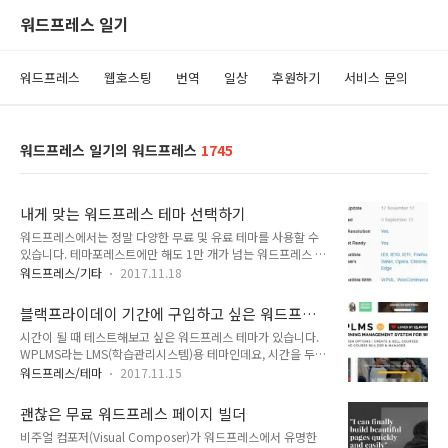
워드프레스 일기
워드프레스
웹호스팅
번역
일상
후원하기
서비스 문의
워드프레스 일기의 워드프레스
1745
내게 맞는 워드프레스 테마 선택하기
워드프레스에서는 정말 다양한 무료 및 유료 테마를 사용할 수
있습니다. 테마포레스트에만 해도 1만 개가 넘는 워드프레스 테
마가 판매되고 있습니다. 이렇게 많은 테마 중에서 어떤 워드프
워드프레스/기타
2017.11.18
레스 테마를 선택해야 할지 고민이 되지 않을 수 없을 것입니다.
무료 테마와 유료 테마를 잠깐 비교해보면: 무료 테마 기능이 제
블랙프라이데이 기간에 구입하고 싶은 워드프레
한적이다. 디자인이 단순한 경우 속도가 빠른 경우가 많다. 지원
스 테마
시간이 될 때 테스트해보고 싶은 워드프레스 테마가 있습니다.
이 제공되지 않는다. 언제 업데이트가 중단될지 알 수 없다. (자
WPLMS라는 LMS(학습관리시스템)용 테마인데요, 시간을 두고
주 업데이트가 중단됨) 유료 테마 다양한 기능이 제공된다. 기능
사용법을 익히면 좋겠다는 생각을 하고 있습니다. 이번 블랙프라
과 디자인이 우수한 대신 무거운 경향이 있다. 라이선스에 따라
워드프레스/테마
2017.11.15
이데이 혹은 사이버 먼데이 기간 동안 이 테마가 할인 품목에 포
지원이 제공된다. 다만, 커스터마이징에 대해서는 지원이 제공되
함되기를 기대해봅니다. 작년에는 베스트셀링 테마인 아바다가
지 않는다. 인기 테마의 경우 꾸준히 업데이트가 된다. (오래된
괜찮은 무료 워드프레스 페이지 빌더
1~2시간 동안 반짝 할인을 한 적이 있습니다. 아바다 테마는 줄
테마는 간혹 지원이 중단되..
비주얼 컴포저(Visual Composer)가 워드프레스에서 유명한
곧 판매 1위를 달리고 있는 테마로서, 할인은 매우 드물게 하는