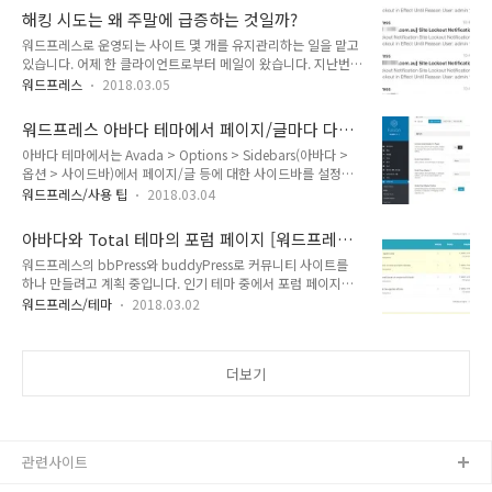
하지 않는 경우 버그가 수정될 때까지 이전 버전으로 다운그레이
날에 또 문제가 발생했고, 다시 복원했지만 이제는 문제가 해결
해킹 시도는 왜 주말에 급증하는 것일까?
드할 수 있습니다. 워드프레스를 이전 버전으로 되돌리려면 먼저
되지 않았다고 하네요. 근본적인 문제를 해결하지 않고..
워드프레스로 운영되는 사이트 몇 개를 유지관리하는 일을 맡고
워드프레스 사이트에 접속하여 이전 버전을 다운로드하도록 합
있습니다. 어제 한 클라이언트로부터 메일이 왔습니다. 지난번에
니다. 다음 페이지에서 이전 버전을 다운로드할 수 있습니다.
제 메일로 notification이 너무 많이와서 메일드렸었는데요, 현
https://wordpress.org/download/release-archive/ 링크
워드프레스
2018.03.05
재 블루호스트에 등록되어있는 accounts 메일로도 메일이 엄청
를 클릭하면 다음과 같이 현재 버전을 비롯하여 이전 버전의 워
온다고 본사에서 연락이 오네요. 첨부파일로 전달드리는 것처럼
드프레스 리스트가 표시됩니다. 원하는 버전의 zip 파일을 다운
워드프레스 아바다 테마에서 페이지/글마다 다른
같은 시간에 스팸처럼 너무 많이 와서요.. 얼마 전에 Bluehost에
로드하도록 합니..
사이드바 사용하기
아바다 테마에서는 Avada > Options > Sidebars(아바다 >
서 너무 많은 이메일이 온다고 하여 살펴보니 서버에 어떤 이벤
옵션 > 사이드바)에서 페이지/글 등에 대한 사이드바를 설정할
트가 발생할 때마다 알림이 제공되도록 설정되어 있었습니다. 그
수 있습니다. 개별 페이지/포트폴리오 글/블로그 글에서 별도로
래서 중요한 이벤트가 있을 때에만 알림이 전송되도록 바꾸어주
워드프레스/사용 팁
2018.03.04
사이드바를 지정하지 않으면 여기에서 지정한 설정이 전체적으
었습니다. 어제는 Site Lockout Notification이라는 제목의 이
로 적용됩니다. 워드프레스 아바다 테마에서 페이지/글마다 다
메일이 연속적으로 계속 전송되는 문제가 발생한다고 하네요. 살
아바다와 Total 테마의 포럼 페이지 [워드프레스
른 사이드바 사용하기 개별 페이지/글마다 다른 사이드바를 지
펴..
커뮤니티]
워드프레스의 bbPress와 buddyPress로 커뮤니티 사이트를
정하려면 Fusion Page Options(퓨전 페이지 옵션)에서 다른
하나 만들려고 계획 중입니다. 인기 테마 중에서 포럼 페이지를
사이드바를 지정할 수 있습니다. 아바다는 세세한 부분까지 옵션
제공하는 테마로 아바다(Avada)와 토털(Total) 테마 정도가 있
으로 지정할 수 있도록 테마 옵션/페이지 옵션을 제공합니다. 참
워드프레스/테마
2018.03.02
네요. 아바다는 몇 년 간 부동의 판매 1위를 기록하고 있는 테마
고로 페이지마다 사이드바를 지정할 수 없는 테마의 경우
로 많은 테마 옵션이 제공되어 초보자도 비교적 수월하게 커스터
Widget Options 같은 플러그인을 사용해볼 수 있습니다. 페이
마이징이 가능하여 많은 사랑을 받고 있는 테마입니다. 토털은
지별/장치별 ..
더보기
현재 판매 4위를 기록하고 있는 테마입니다. 아바다에서 제공하
는 포럼 페이지: 다음은 Total 테마에서 제공하는 포럼 페이지:
구입은 했지만 사용하지 않고 있는 아바다 테마를 사용하고 싶지
만 Total 테마에도 관심이 가네요. 참고: 아바다는 왜 인기가 있
을까?
관련사이트