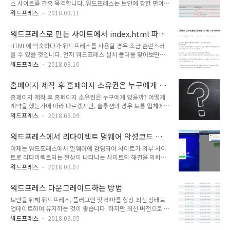
스 사이트를 간혹 목격합니다. 워드프레스는 보안에 강한 편이지
더도 Elementor Page Builder 같은 괜찮은 플러그인이 나와
만 업데이트를 소홀히 하거나 약한 비밀번호를 사용하는 등 보안
있습니다("무료 워드프레스 페이지 빌더 Elementor Page
워드프레스
2018.03.11
에 신경 쓰지 않으면 악성코드에 감염되거나 해킹을 당할 수 있
Builder" 참고). 테마의 경우에도 찾아보면 괜찮은 무료 테마가
습니다. 위의 동영상은 리다이렉트 악성코드에 감염된 사이트를
많이 있지만, 단기간에 ..
워드프레스로 만든 사이트에서 index.html 파일
접속했을 때 다른 사이트로 리디렉션되는 것을 캡처한 것입니다.
을 어떻게 찾을 수 있을까?
HTML에 익숙하다가 워드프레스를 사용할 경우 조금 혼란스러
문제는 방문자가 멀웨어에 감염된 사이트를 방문하면 이상한 사
울 수 있을 것입니다. 먼저 워드프레스 설치 폴더를 찾아보면
이트로 이동하지만, 관리자가 사이트에 접속하면 별 특이점이 나
index.html 파일이 없습니다. 대신 index.php, header.php...
타나지 않는다는 점입니다. 그래서 사이트가 악성코드에 감염되
워드프레스
2018.03.10
등과 같이 php 파일이 있습니다. 네이버에 올라온 질문인데요...
었는지 제때 인식하지 못할 수 있습니다. 그러면 멀웨어를 치료
먼저 알 것은 워드프레스는 HTML 템플릿과 달리 PHP 기반이기
할 수 있는 적기를 놓칠 수 있습니다. 항상 백업을 해놓는 것이
홈페이지 제작 후 홈페이지 소유권은 누구에게 있
때문에 index.html 파일이 없습니다. 먼저 PHP가 어떻게 작동
중요합니다. 그러면 멀웨어에 감염되거나 해킹..
을까?
홈페이지 제작 후 홈페이지 소유권은 누구에게 있을까? 어떻게
하는지 조금 이해하면 도움이 될 것입니다. 워드프레스 블로그
계약을 했는가에 따라 다르겠지만, 솔루션의 경우 보통 업체에게
페이지 요청 구조 그리고 워드프레스에서 수정, 변경 작업을 하
있겠지만, 일반적인 경우에는 돈을 내고 제작을 의뢰한 고객에게
려면 워드프레스에 사용법에 대한 기본적인 이해가 필요합니다.
워드프레스
2018.03.09
있다고 보는 것이 타당하고 합리적일 것입니다. 하지만 다르게
가급적이면 서점에서 워드프레스 관련 기본 서적을 하나 구입하
생각하는 제작자도 간혹 있는 것 같습니다. 홈페이지를 제작해주
여 보는 것이 좋습니다. 비록 책을 보더라도 워드프레스를 잘..
워드프레스에서 리다이렉트 멀웨어 악성코드 감
면 고객이 넘겨받아서 알아서 수정하여 사용하는 경우가 보통 같
염 해결
어제는 워드프레스에서 멀웨어에 감염되어 사이트가 외부 사이
습니다. 하지만 홈페이지를 관리할 인력이나 여력이 없는 경우
트로 리다이렉트되는 현상이 나타나는 사이트의 해결을 의뢰받
제작자에게 일임하여 관리하도록 맡기는 경우도 많습니다. FTP
아 문제를 수정했습니다. 워드프레스에서 리다이렉트 멀웨어 악
정보 등 주요 정보를 넘겨달라고 요청하면 간혹 많은 비용을 요
워드프레스
2018.03.07
성코드 감염 해결 클라이언트 사이트를 운영할 수가 없어서 임시
구하기도 합니다. 무엇보다 계약서에 이런 내용을 확실히 정하
로 유지보수 중이라는 페이지를 내걸고 있었습니다. 사이트를 방
고, 또 웹호스팅과 도메인은 조금 귀찮더라도 직접 가입하고 등
워드프레스 다운그레이드하는 방법
문하면 위의 그림과 같이 이상한 페이지로 이동하는 현상이 나타
록하는 것이 안전합니다. 업체에 일임했다..
보안을 위해 워드프레스, 플러그인 및 테마를 항상 최신 상태로
났다고 하네요. 사이트를 스캔해보니 악성코드가 있다는 경고가
업데이트하여 유지하는 것이 좋습니다. 하지만 최신 버전으로 업
발생했습니다. 본래 지난 달에 문제가 발생했는데, 처음 문제가
데이트하면 간혹 워드프레스 사이트가 제대로 작동하지 않을 수
발생하자 웹호스팅의 복구 기능을 사용하여 문제가 없던 시점으
워드프레스
2018.03.05
있습니다. 워드프레스를 업데이트한 후에 블로그가 제대로 작동
로 복원했다고 합니다. 그렇게 하니 문제가 해결되었다가 다음