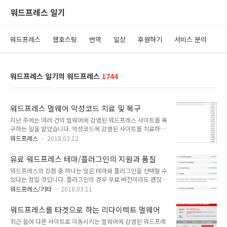
워드프레스 일기
워드프레스
웹호스팅
번역
일상
후원하기
서비스 문의
워드프레스 일기의 워드프레스
1744
워드프레스 멀웨어 악성코드 치료 및 복구
지난 주에는 여러 건의 멀웨어에 감염된 워드프레스 사이트를 복
구하는 일을 맡았습니다. 악성코드에 감염된 사이트를 치료하면
서 업데이트와 백업이 얼마나 중요한지 새삼 느끼게 되었습니다.
워드프레스
2018.03.12
워드프레스 멀웨어 악성코드 치료 및 복구 어떤 사이트에서 1~2
일에 한 번꼴로 계속 서버 과부하로 사이트가 차단되는 현상이
유료 워드프레스 테마/플러그인의 지원과 품질
나타났습니다. 이 문제에 대해 닷홈에서는 다음과 같이 악의적
워드프레스의 강점 중 하나는 많은 테마와 플러그인을 선택할 수
목적으로 판단되는 서비스나 기능을 구동하여 차단했다는 답변
있다는 점일 것입니다. 플러그인의 경우 무료 버전이라도 괜찮은
을 준다고 하네요. 다름이 아니라 회원님께서 사용하시는 [ ] 웹
것이 많습니다. 가령 SEO용 플러그인으로 Yoast SEO나 All in
호스팅 계정에서 비 허용된 서버의 기능을 사용, 또는 악의적 목
워드프레스/기타
2018.03.11
One SEO Pack 같은 훌륭한 무료 플러그인을 이용할 수 있고,
적으로 판단되는 서비스나 기능을 구동하여 차단이 되었습니다.
캐시 플러그인으로도 W3 Total Cache, WP Super Cache,
닷홈에서는 shared와 같은 경우 서버 자원 점유율이 급격히 늘
워드프레스를 타겟으로 하는 리다이렉트 멀웨어
Hyper Cache 등 다양한 플러그인이 있어 사이트와 궁합이 맞는
어 서버에 과부하를 일으킬 수 있다고..
최근 들어 다른 사이트로 이동시키는 멀웨어에 감염된 워드프레
것을 선택하여 이용할 수 있습니다. 심지어 최근에는 페이지 빌